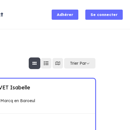
t
Adhérer
Se connecter
Trier Par
T Isabelle
 Marcq en Baroeul