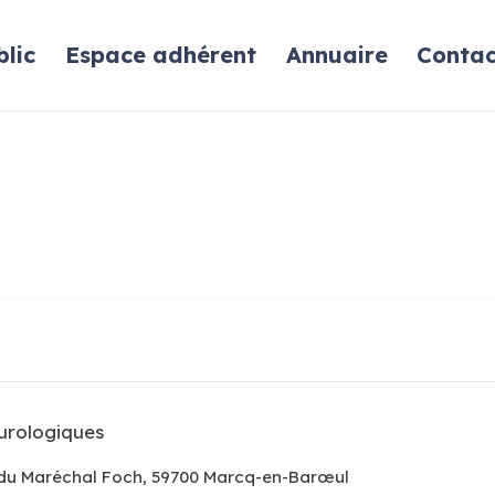
lic
Espace adhérent
Annuaire
Contac
urologiques
du Maréchal Foch, 59700 Marcq-en-Barœul