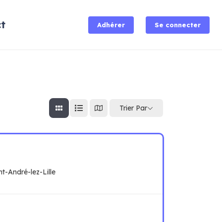
t
Adhérer
Se connecter
Trier Par
nt-André-lez-Lille