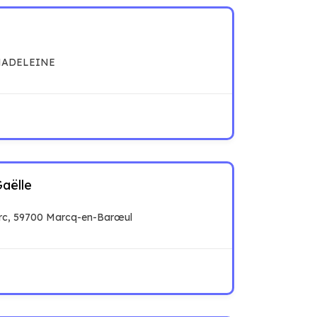
 MADELEINE
aëlle
erc, 59700 Marcq-en-Barœul