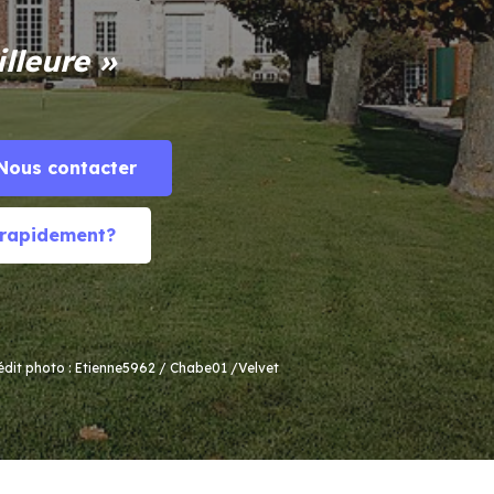
lleure »
Nous contacter
 rapidement?
édit photo :
Etienne5962
/
Chabe01
/
Velvet