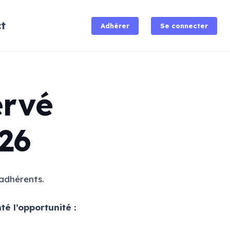
t
Adhérer
Se connecter
ervé
26
adhérents.
é l’opportunité :