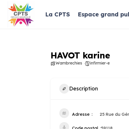
La CPTS
Espace grand pub
HAVOT karine
Wambrechies
infirmier-e
Description
Adresse
25 Rue du Gé
Code postal
59118