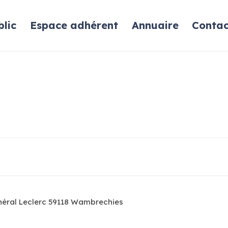
lic
Espace adhérent
Annuaire
Contac
néral Leclerc 59118 Wambrechies