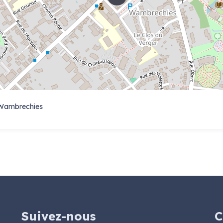
 Wambrechies
Suivez-nous
C