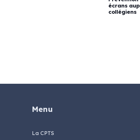
écrans aup
collégiens
Menu
La CPTS