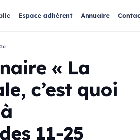
lic
Espace adhérent
Annuaire
Contac
026
naire « La
le, c’est quoi
 à
 des 11-25